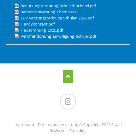
Benutzungsordnung_Schülerbücherei.pdf
Betriebsanweisung_Chemiesaal
EDV Nutzungsordnung Schüler_2025.pdf
Handykonzept.pdf
Hausordnung_2025.pdf
Veröffentlichung_Einwilligung_Schüler.pdf
Instagram
Impressum
|
Datenschutzerklärung
© Copyright 2026 Staatl.
Realschule Ergolding